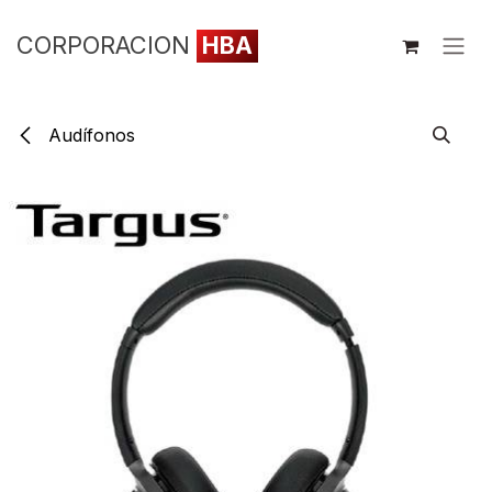
Ir al contenido
CORPORACION
HBA
Audífonos