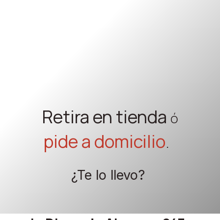
Retira en tienda
ó
pide a domicilio
.
¿Te lo llevo?