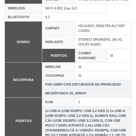
WIRELESS
WI-FI 6 802.11ax 2x2
BLUETOOTH
5.2
HD AUDIO, REALTEK ALC3287
CHIPSET
CODEC
STEREO SPEAKERS, 2W X2,
SONIDO
PARLANTE
DOLBY AUDIO
COMBO
PUERTOS
SI
AUDIO/MIC
WEBCAM
SI
TOUCHPAD
SI
INCORPORA
FHD 1080P CON OBTURADOR DE PRIVACIDAD
MICRÃFONOS 2X, ARRAY
RJ45
1
1x USB-A (USB 5GBPS / USB 3.2 GEN 1) 1x USB-A
(USB 5GBPS / USB 3.2 GEN 1), ALWAYS ON1x USB-
CÂ® (USB 10GBPS / USB 3.2 GEN 2), CON USB
PUERTOS
PD3.0 Y DISPLAYPORTÂ 1.41x USB-CÂ®
(THUNDERBOLTÂ 4 / USB4Â® 40GBPS), CON USB
PD 3.0 Y DISPLAYPORTÂ 2.11x HDMIÂ® 2.1, UP TO