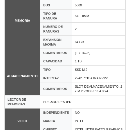
BUS
5600
TIPO DE
SO-DIMM
RANURA
MEMORIA
NUMERO DE
2
RANURAS
EXPANSION
64 GB
MAXIMA
COMENTARIOS
(1 x 16GB)
CAPACIDAD
1 TB
TIPO
SSD M.2
ALMACENAMIENTO
INTERFAZ
2242 PCIe 4.0x4 NVMe
SLOT DE ALMACENAMIENTO: 2
COMENTARIOS
x M.2 2280 PCIe 4.0 x4
LECTOR DE
SD CARD READER
MEMORIAS
INDEPENDIENTE
NO
VIDEO
MARCA
INTEL
CHIPSET
INTEL INTEGRATED GRAPHICS