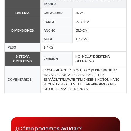
4K/60HZ
BATERIA
CAPACIDAD
45 WH
LARGO
25.35 CM
DIMENSIONES
ANCHO
35.6 CM
ALTO
1.75 CM
PESO
1.7 KG
SISTEMA
NO INCLUYE SISTEMA
VERSION
OPERATIVO
OPERATIVO
POWER ADAPTER: 65W USB-C (3-PIN)300 NITS /
45% NTSC / 60HZTECLADO BACKLIT EN
COMENTARIOS
ESPAÃOLFIRMWARE TPM 2.0KENSINGTON NANO
SECURITY SLOTTEST MILITAR APROBADO MIL-
STD-810HEAN: 198156626356
¿Cómo podemos ayudar?