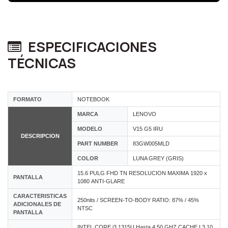
ESPECIFICACIONES
TÉCNICAS
FORMATO
NOTEBOOK
MARCA
LENOVO
MODELO
V15 G5 IRU
DESCRIPCION
PART NUMBER
83GW005MLD
COLOR
LUNA GREY (GRIS)
15.6 PULG FHD TN RESOLUCION MAXIMA 1920 x
PANTALLA
1080 ANTI-GLARE
CARACTERISTICAS
250nits / SCREEN-TO-BODY RATIO: 87% / 45%
ADICIONALES DE
NTSC
PANTALLA
INTEL CORE i3 1315U Hasta 4.50 GHZ CACHE L3 10