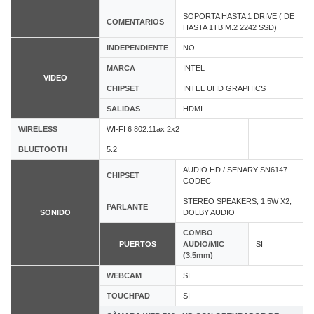
SOPORTA HASTA 1 DRIVE ( DE
COMENTARIOS
HASTA 1TB M.2 2242 SSD)
INDEPENDIENTE
NO
MARCA
INTEL
VIDEO
CHIPSET
INTEL UHD GRAPHICS
SALIDAS
HDMI
WIRELESS
WI-FI 6 802.11ax 2x2
BLUETOOTH
5.2
AUDIO HD / SENARY SN6147
CHIPSET
CODEC
STEREO SPEAKERS, 1.5W X2,
PARLANTE
SONIDO
DOLBY AUDIO
COMBO
PUERTOS
AUDIO/MIC
SI
(3.5mm)
WEBCAM
SI
TOUCHPAD
SI