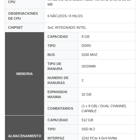
CPU
MB
OBSERVACIONES
6 NÃCLEOS / 8 HILOS
DE CPU
CHIPSET
SoC INTEGRADO INTEL
CAPACIDAD
8 GB
TIPO
DDR5
BUS
5200 MHZ
TIPO DE
SODIMM
RANURA
MEMORIA
NUMERO DE
2
RANURAS
EXPANSION
32 GB
MAXIMA
(1 x 8 GB) / DUAL CHANNEL
COMENTARIOS
CAPABLE
CAPACIDAD
512 GB
TIPO
SSD M.2
ALMACENAMIENTO
INTERFAZ
2242 PCIe 4.0x4 NVMe