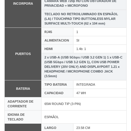
CÃMARA WEB 720p HD CON OBTURADOR DE
INCORPORA
PRIVACIDAD + MICROFONO
TECLADO NO RETROILUMINADO EN ESPAÃOL
(LA) / TOUCHPAD TIPO BUTTONLESS MYLAR
SURFACE MULTI-TOUCH (62 x 104 mm)
RJ45
1
ALIMENTACION
SI
HDMI
1.4b: 1
PUERTOS
2 x USB-A (USB 5Gbps / USB 3.2 GEN 1) 1 x USB-C
(USB 5Gbps / USB 3.2 GEN 1), CON USB POWER
DELIVERY (20V ONLY) AND DISPLAYPORT 1.21 x
HEADPHONE / MICROPHONE COMBO JACK
(3.5mm)
TIPO BATERIA
INTEGRADA
BATERIA
CAPACIDAD
47 WH
ADAPTADOR DE
65W ROUND TIP (3-PIN)
CORRIENTE
IDIOMA DE
ESPAÃOL
TECLADO
LARGO
23.58 CM