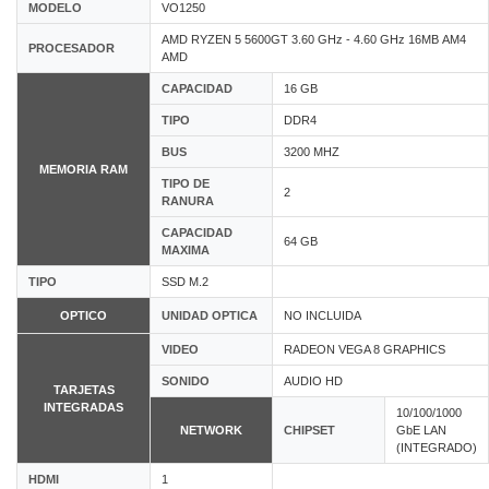
MODELO
VO1250
AMD RYZEN 5 5600GT 3.60 GHz - 4.60 GHz 16MB AM4
PROCESADOR
AMD
CAPACIDAD
16 GB
TIPO
DDR4
BUS
3200 MHZ
MEMORIA RAM
TIPO DE
2
RANURA
CAPACIDAD
64 GB
MAXIMA
TIPO
SSD M.2
OPTICO
UNIDAD OPTICA
NO INCLUIDA
VIDEO
RADEON VEGA 8 GRAPHICS
SONIDO
AUDIO HD
TARJETAS
INTEGRADAS
10/100/1000
NETWORK
CHIPSET
GbE LAN
(INTEGRADO)
HDMI
1