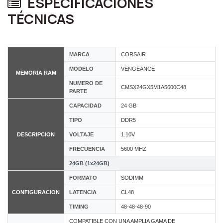
ESPECIFICACIONES
TÉCNICAS
MARCA
CORSAIR
MODELO
VENGEANCE
MEMORIA RAM
NUMERO DE
CMSX24GX5M1A5600C48
PARTE
CAPACIDAD
24 GB
TIPO
DDR5
DESCRIPCION
VOLTAJE
1.10V
FRECUENCIA
5600 MHZ
24GB (1x24GB)
FORMATO
SODIMM
CONFIGURACION
LATENCIA
CL48
TIMING
48-48-48-90
COMPATIBLE CON UNA AMPLIA GAMA DE