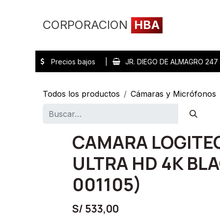
Ir al contenido
CORPORACION
HBA
Inicio
Tienda
Precios bajos |
JR. DIEGO DE ALMAGRO 24
Todos los productos
Cámaras y Micrófonos
CAMARA LOGITEC
ULTRA HD 4K BLA
001105)
S/
533,00