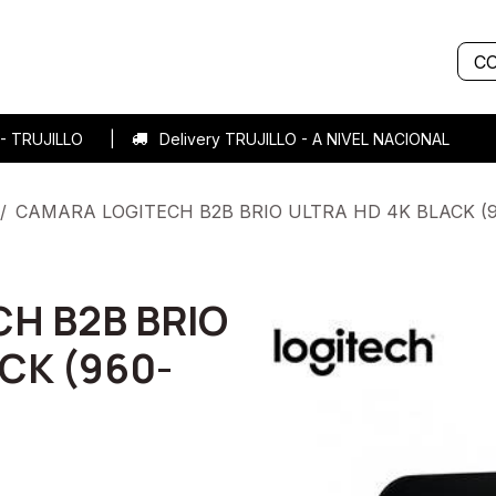
Servicios
Sobre nosotros
Historias de éxito
Blog
C
7 - TRUJILLO |
Delivery TRUJILLO - A NIVEL NACIONA
CAMARA LOGITECH B2B BRIO ULTRA HD 4K BLACK (9
H B2B BRIO
CK (960-