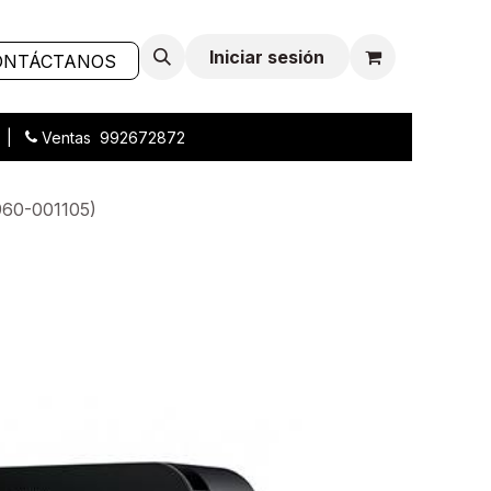
Iniciar sesión
ONTÁCTANOS
L |
Ventas 992672872
60-001105)