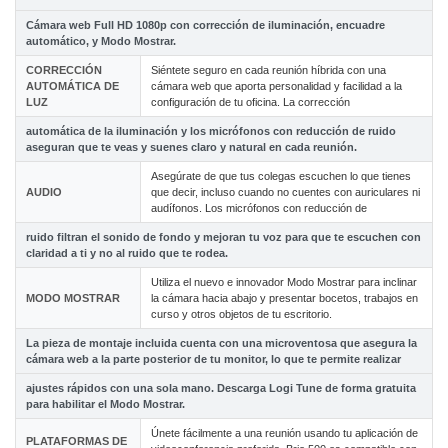
Cámara web Full HD 1080p con corrección de iluminación, encuadre
automático, y Modo Mostrar.
CORRECCIÓN
Siéntete seguro en cada reunión híbrida con una
AUTOMÁTICA DE
cámara web que aporta personalidad y facilidad a la
LUZ
configuración de tu oficina. La corrección
automática de la iluminación y los micrófonos con reducción de ruido
aseguran que te veas y suenes claro y natural en cada reunión.
Asegúrate de que tus colegas escuchen lo que tienes
AUDIO
que decir, incluso cuando no cuentes con auriculares ni
audífonos. Los micrófonos con reducción de
ruido filtran el sonido de fondo y mejoran tu voz para que te escuchen con
claridad a ti y no al ruido que te rodea.
Utiliza el nuevo e innovador Modo Mostrar para inclinar
MODO MOSTRAR
la cámara hacia abajo y presentar bocetos, trabajos en
curso y otros objetos de tu escritorio.
La pieza de montaje incluida cuenta con una microventosa que asegura la
cámara web a la parte posterior de tu monitor, lo que te permite realizar
ajustes rápidos con una sola mano. Descarga Logi Tune de forma gratuita
para habilitar el Modo Mostrar.
Únete fácilmente a una reunión usando tu aplicación de
PLATAFORMAS DE