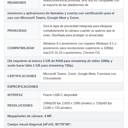
videoconferencia preferida. Brio 500 es compatible con
REUNIONES
la mayoría de las plataformas de
reuniones y aplicaciones de llamadas y cuenta con certificación para el
uso con Microsoft Teams, Google Meet y Zoom.
Gira la tapa de privacidad integrada para bloquear
PRIVACIDAD
completamente la cámara cuando no quieres que te
vean. Diseñada para proteger tu privacidad.
Windows 8 o posteriores (se requiere Windows 8.1 o
COMPATIBILIDAD
posteriores para resoluciones superiores a 1080p)
macOS 10.10 o posteriores, Chrome OS.
(Se requieren al menos 2 GB de RAM para streaming de video 1080p y
suele hacer falta 1 GB para streaming 720p).
Microsoft Teams, Zoom, Google Meet, Funciona con
CERTIFICACIONES
Chromebook.
ESPECIFICACIONES
INTERFAZ
Puerto USB-C disponible.
1080p/30 fps (1920 x 1080 píxeles) y 720p/60 fps
RESOLUCIONES
(1280 x 720 píxeles).
Megapíxeles de cámara: 4 MP.
Campo visual diagonal (dFoV): 90°/78°/65°.