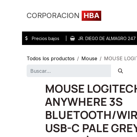
Ir al contenido
CORPORACION
HBA
Inicio
Tienda
Precios bajos |
JR. DIEGO DE ALMAGRO 24
Todos los productos
Mouse
MOUSE LOGI
MOUSE LOGITEC
ANYWHERE 3S
BLUETOOTH/WIR
USB-C PALE GREY