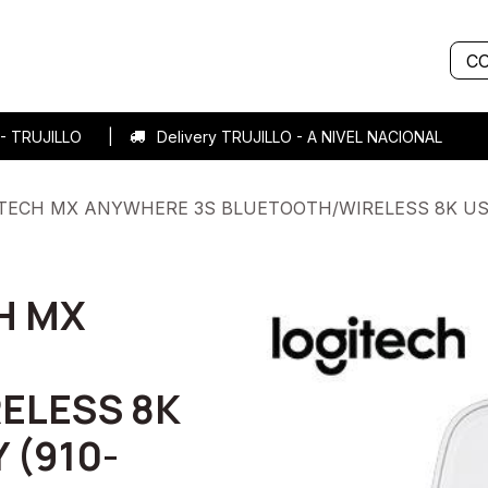
Servicios
Sobre nosotros
Historias de éxito
Blog
C
7 - TRUJILLO |
Delivery TRUJILLO - A NIVEL NACIONA
TECH MX ANYWHERE 3S BLUETOOTH/WIRELESS 8K USB-
H MX
ELESS 8K
 (910-