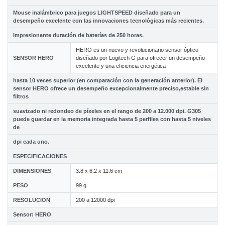
Mouse inalámbrico para juegos LIGHTSPEED diseñado para un
desempeño excelente con las innovaciones tecnológicas más recientes.
Impresionante duración de baterías de 250 horas.
HERO es un nuevo y revolucionario sensor óptico
SENSOR HERO
diseñado por Logitech G para ofrecer un desempeño
excelente y una eficiencia energética
hasta 10 veces superior (en comparación con la generación anterior). El
sensor HERO ofrece un desempeño excepcionalmente preciso,estable sin
filtros
suavizado ni redondeo de píxeles en el rango de 200 a 12.000 dpi. G305
puede guardar en la memoria integrada hasta 5 perfiles con hasta 5 niveles
de
dpi cada uno.
ESPECIFICACIONES
DIMENSIONES
3.8 x 6.2 x 11.6 cm
PESO
99 g.
RESOLUCION
200 a 12000 dpi
Sensor: HERO