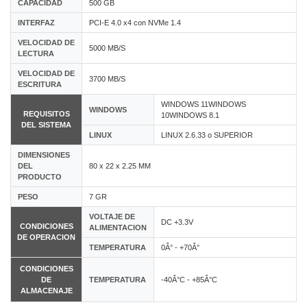
CAPACIDAD
500 GB
INTERFAZ
PCI-E 4.0 x4 con NVMe 1.4
VELOCIDAD DE
5000 MB/S
LECTURA
VELOCIDAD DE
3700 MB/S
ESCRITURA
WINDOWS 11WINDOWS
WINDOWS
REQUISITOS
10WINDOWS 8.1
DEL SISTEMA
LINUX
LINUX 2.6.33 o SUPERIOR
DIMENSIONES
DEL
80 x 22 x 2.25 MM
PRODUCTO
PESO
7 GR
VOLTAJE DE
DC +3.3V
CONDICIONES
ALIMENTACION
DE OPERACION
TEMPERATURA
0Â° - +70Â°
CONDICIONES
DE
TEMPERATURA
-40Â°C - +85Â°C
ALMACENAJE