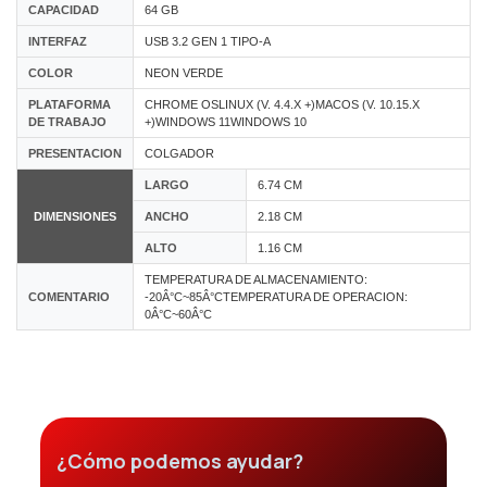
CAPACIDAD
64 GB
INTERFAZ
USB 3.2 GEN 1 TIPO-A
COLOR
NEON VERDE
PLATAFORMA
CHROME OSLINUX (V. 4.4.X +)MACOS (V. 10.15.X
DE TRABAJO
+)WINDOWS 11WINDOWS 10
PRESENTACION
COLGADOR
LARGO
6.74 CM
DIMENSIONES
ANCHO
2.18 CM
ALTO
1.16 CM
TEMPERATURA DE ALMACENAMIENTO:
COMENTARIO
-20Â°C~85Â°CTEMPERATURA DE OPERACION:
0Â°C~60Â°C
¿Cómo podemos ayudar?