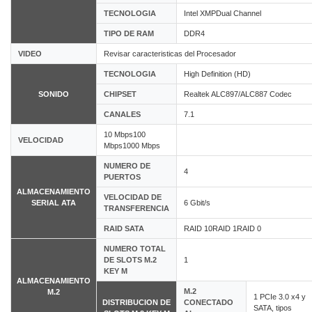
TECNOLOGIA
Intel XMPDual Channel
TIPO DE RAM
DDR4
VIDEO
Revisar caracteristicas del Procesador
TECNOLOGIA
High Definition (HD)
SONIDO
CHIPSET
Realtek ALC897/ALC887 Codec
CANALES
7.1
10 Mbps100
VELOCIDAD
Mbps1000 Mbps
NUMERO DE
4
PUERTOS
ALMACENAMIENTO
VELOCIDAD DE
SERIAL ATA
6 Gbit/s
TRANSFERENCIA
RAID SATA
RAID 10RAID 1RAID 0
NUMERO TOTAL
DE SLOTS M.2
1
KEY M
ALMACENAMIENTO
M.2
M.2
1 PCIe 3.0 x4 y
DISTRIBUCION DE
CONECTADO
SATA, tipos