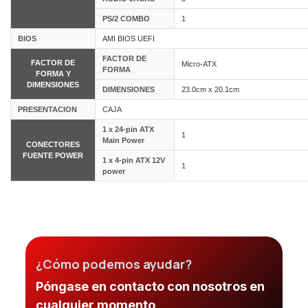
PS/2 COMBO
1
BIOS
AMI BIOS UEFI
FACTOR DE
FACTOR DE
Micro-ATX
FORMA
FORMA Y
DIMENSIONES
DIMENSIONES
23.0cm x 20.1cm
PRESENTACION
CAJA
1 x 24-pin ATX
1
Main Power
CONECTORES
FUENTE POWER
1 x 4-pin ATX 12V
1
power
¿Cómo podemos ayudar?
Póngase en contacto con nosotros en
cualquier momento