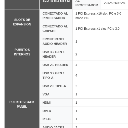
SLOTS M.2 KEY M
AL
2242/2260/2280
PROCESADOR
CONECTADO AL
1 PCI Express x16 slot, PCIe 3.0
PROCESADOR
modo x16
SLOTS DE
EXPANSION
CONECTADO AL
1 PCI Express x1 slot, PCIe 3.0
CHIPSET
FRONT PANEL
1
AUDIO HEADER
PUERTOS
USB 3.2 GEN 1
INTERNOS
2
HEADER
USB 2.0 HEADER
4
USB 3.2 GEN 1
4
TIPO-A
USB 2.0 TIPO-A
2
VGA
1
PUERTOS BACK
HDMI
1
PANEL
DVI-D
1
RJ-45
1
AUDIO JACKS
3