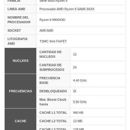
FAMILIA
Serie 9000 Ryzen 9
LINEA AMD
Procesador AMD Ryzen 9 SAM5 9XXX
NOMBRE DEL
Ryzen 9 9900X3D
PROCESADOR
SOCKET
AM5 AMD
LITOGRAFIA
TSMC 4nm FinFET
AMD
CANTIDAD DE
12
NUCLEOS
NUCLEOS
CANTIDAD DE
24
SUBPROCESOS
FRECUENCIA
4.40 GHz
BASE
FRECUENCIAS
DESBLOQUEADO
SI
Max. Boost Clock
5.50 GHz
hasta
CACHE L1 TOTAL
960 KB
CACHE
CACHE L2 TOTAL
12 MB
CACHE L3 TOTAL
128 MB