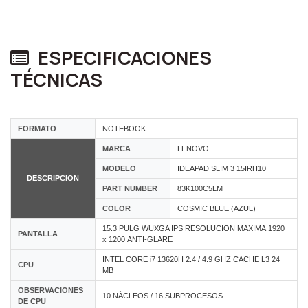
ESPECIFICACIONES
TÉCNICAS
FORMATO
NOTEBOOK
MARCA
LENOVO
MODELO
IDEAPAD SLIM 3 15IRH10
DESCRIPCION
PART NUMBER
83K100C5LM
COLOR
COSMIC BLUE (AZUL)
15.3 PULG WUXGA IPS RESOLUCION MAXIMA 1920
PANTALLA
x 1200 ANTI-GLARE
INTEL CORE i7 13620H 2.4 / 4.9 GHZ CACHE L3 24
CPU
MB
OBSERVACIONES
10 NÃCLEOS / 16 SUBPROCESOS
DE CPU