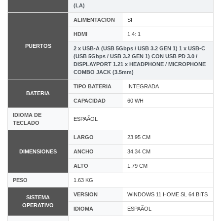
(LA)
ALIMENTACION
SI
HDMI
1.4: 1
PUERTOS
2 x USB-A (USB 5Gbps / USB 3.2 GEN 1) 1 x USB-C
(USB 5Gbps / USB 3.2 GEN 1) CON USB PD 3.0 /
DISPLAYPORT 1.21 x HEADPHONE / MICROPHONE
COMBO JACK (3.5mm)
TIPO BATERIA
INTEGRADA
BATERIA
CAPACIDAD
60 WH
IDIOMA DE
ESPAÃOL
TECLADO
LARGO
23.95 CM
DIMENSIONES
ANCHO
34.34 CM
ALTO
1.79 CM
PESO
1.63 KG
VERSION
WINDOWS 11 HOME SL 64 BITS
SISTEMA
OPERATIVO
IDIOMA
ESPAÃOL