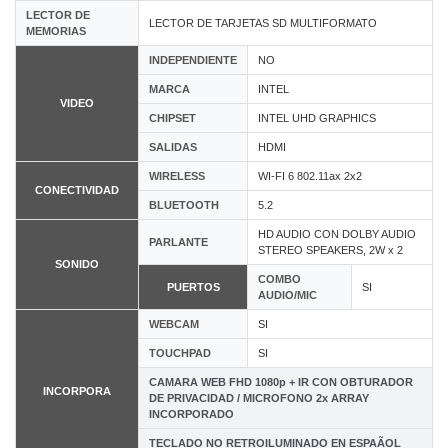
LECTOR DE
LECTOR DE TARJETAS SD MULTIFORMATO
MEMORIAS
INDEPENDIENTE
NO
MARCA
INTEL
VIDEO
CHIPSET
INTEL UHD GRAPHICS
SALIDAS
HDMI
WIRELESS
WI-FI 6 802.11ax 2x2
CONECTIVIDAD
BLUETOOTH
5.2
HD AUDIO CON DOLBY AUDIO
PARLANTE
STEREO SPEAKERS, 2W x 2
SONIDO
COMBO
PUERTOS
SI
AUDIO/MIC
WEBCAM
SI
TOUCHPAD
SI
CAMARA WEB FHD 1080p + IR CON OBTURADOR
INCORPORA
DE PRIVACIDAD / MICROFONO 2x ARRAY
INCORPORADO
TECLADO NO RETROILUMINADO EN ESPAÃOL