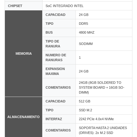
CHIPSET
SoC INTEGRADO INTEL
CAPACIDAD
24 GB
TIPO
DDR5
BUS
4800 MHZ
TIPO DE
SODIMM
RANURA
MEMORIA
NUMERO DE
1
RANURAS
EXPANSION
24 GB
MAXIMA
24GB (8GB SOLDERED TO
COMENTARIOS
SYSTEM BOARD + 16GB SO-
DIMM)
CAPACIDAD
512 GB
TIPO
SSD M.2
ALMACENAMIENTO
INTERFAZ
2242 PCIe 4.0x4 NVMe
SOPORTA HASTA 2 UNIDADES
COMENTARIOS
(DRIVES): 2x M.2 SSD