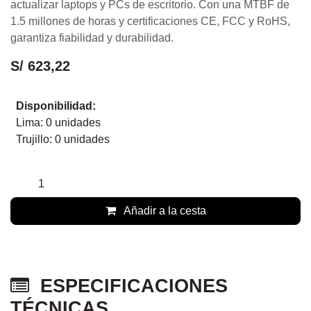
Unidad en estado Solido (SSD)
Biwin M100, 1TB, SATA III
(6.0Gb/s), 2.5"
Mejora el rendimiento de tu PC con el SSD Biwin M100
de 1 TB. Ofrece velocidades de lectura de hasta 550
MB/s y escritura de 500 MB/s, superando
ampliamente a los discos duros tradicionales. Su
factor de forma de 2.5” y compatibilidad con la interfaz