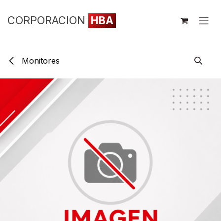
Ir al contenido
CORPORACION
HBA
Monitores