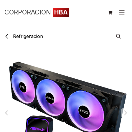
Ir al contenido
CORPORACION
HBA
Refrigeracion