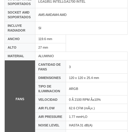
LGA1851 INTELLGA1700 INTEL
SOPORTADOS
SOCKET AMD
AM5 AMDAM4 AMD
SOPORTADOS
INCLUYE
SI
RADIADOR
ANCHO
119.6 mm
ALTO
27 mm
MATERIAL
ALUMINIO
CANTIDAD DE
3
FANS
DIMENSIONES
120 x 120 x 25.4 mm
TIPO DE
ARGB
ILUMINACION
FANS
VELOCIDAD
0 Â 2100 RPM Â±10%
AIR FLOW
62.6 CFM (mÃ¡x.)
AIR PRESSURE
1.77 mmH₂O
NOISE LEVEL
HASTA 31 dB(A)