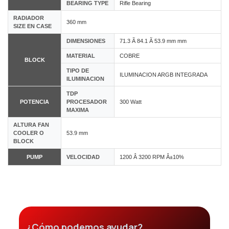
BEARING TYPE
Rifle Bearing
RADIADOR
360 mm
SIZE EN CASE
DIMENSIONES
71.3 Ã 84.1 Ã 53.9 mm mm
MATERIAL
COBRE
BLOCK
TIPO DE
ILUMINACION ARGB INTEGRADA
ILUMINACION
TDP
POTENCIA
PROCESADOR
300 Watt
MAXIMA
ALTURA FAN
COOLER O
53.9 mm
BLOCK
PUMP
VELOCIDAD
1200 Â 3200 RPM Â±10%
¿Cómo podemos ayudar?