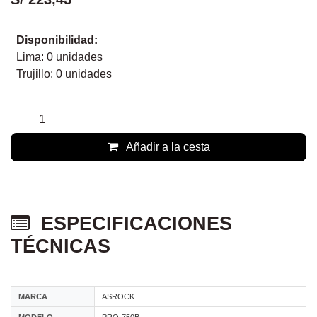
Fuente de alimentación Asrock,
PRO-750G, 750 W, ATX, 80 Plus
Bronze.
1 conector ATX 24/20 pines, 1 conector EPS 2x4, 1
conector PCIe 16 pines, 1 conectores PCI-e 8 pines, 4
conectores SATA, 2 conectores Periféricos, ventilador
interno de 12 cm.
S/
223,45