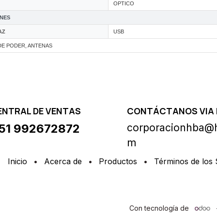
OPTICO
NES
AZ
USB
DE PODER, ANTENAS
ENTRAL DE VENTAS
CONTÁCTANOS VIA 
51 992672872
corporacionhba@h
m
Inicio
•
Acerca de
•
Productos
•
Términos de los 
Con tecnología de