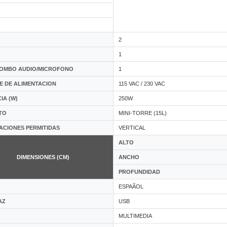
2
1
COMBO AUDIO/MICROFONO
1
E DE ALIMENTACION
115 VAC / 230 VAC
IA (W)
250W
TO
MINI-TORRE (15L)
ACIONES PERMITIDAS
VERTICAL
ALTO
DIMENSIONES (CM)
ANCHO
PROFUNDIDAD
ESPAÃOL
AZ
USB
MULTIMEDIA