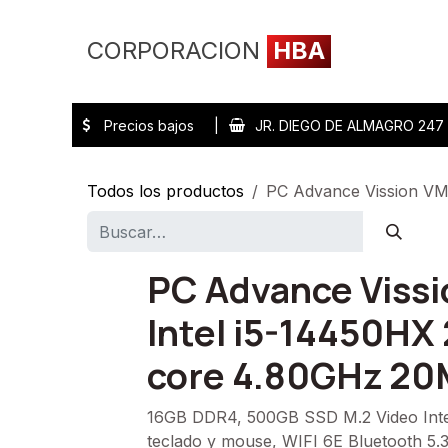
Ir al contenido
CORPORACION
HBA
Inicio
Tienda
Precios bajos |
JR. DIEGO DE ALMAGRO 24
Todos los productos
PC Advance Vission VM
PC Advance Viss
Intel i5-14450HX
core 4.80GHz 20
16GB DDR4, 500GB SSD M.2 Video Int
teclado y mouse, WIFI 6E Bluetooth 5.3