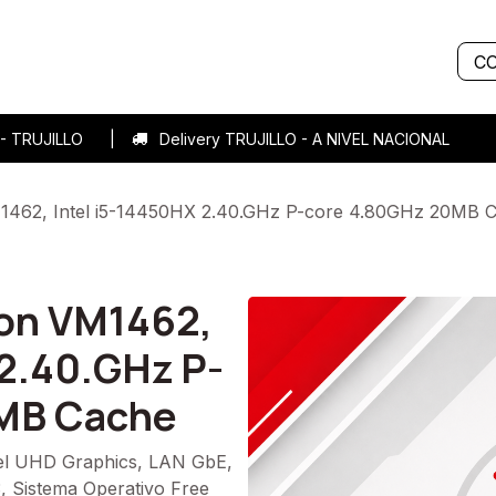
Servicios
Sobre nosotros
Historias de éxito
Blog
C
7 - TRUJILLO |
Delivery TRUJILLO - A NIVEL NACIONA
1462, Intel i5-14450HX 2.40.GHz P-core 4.80GHz 20MB 
ion VM1462,
 2.40.GHz P-
MB Cache
el UHD Graphics, LAN GbE,
, Sistema Operativo Free