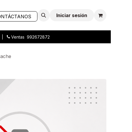
Iniciar sesión
ONTÁCTANOS
L |
Ventas 992672872
Cache