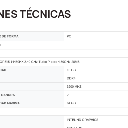
NES TÉCNICAS
R DE FORMA
PC
CE
ORE i5 14450HX 2.40 GHz Turbo P-core 4.80GHz 20MB
IDAD
16 GB
DDR4
3200 MHZ
E RANURA
2
DAD MAXIMA
64 GB
INTEL HD GRAPHICS
O
AUDIO HD