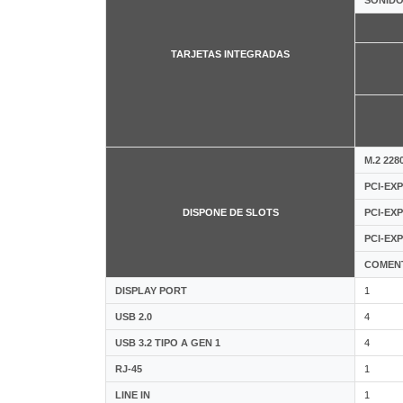
TARJETAS INTEGRADAS
M.2 228
PCI-EX
DISPONE DE SLOTS
PCI-EX
PCI-EX
COMEN
DISPLAY PORT
1
USB 2.0
4
USB 3.2 TIPO A GEN 1
4
RJ-45
1
LINE IN
1