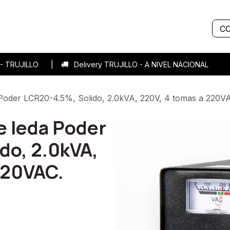
Servicios
Sobre nosotros
Historias de éxito
Blog
C
7 - TRUJILLO |
Delivery TRUJILLO - A NIVEL NACIONA
a Poder LCR20-4.5%, Solido, 2.0kVA, 220V, 4 tomas a 220V
se Ieda Poder
do, 2.0kVA,
220VAC.