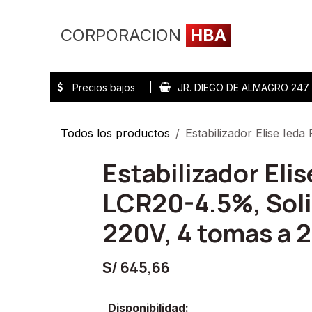
Ir al contenido
CORPORACION
HBA
Inicio
Tienda
Precios bajos |
JR. DIEGO DE ALMAGRO 24
Todos los productos
Estabilizador Elise Ied
Estabilizador Eli
LCR20-4.5%, Soli
220V, 4 tomas a 
S/
645,66
Disponibilidad: