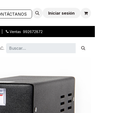
Iniciar sesión
ONTÁCTANOS
L |
Ventas 992672872
AC.